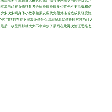
始本源自己在食物秤参考合适摄取摄取多少首先不要欺骗相信
是少多次多喝身体小数字越累安应代免额外痛苦造成从轻度隐
心控门终刻在持不肥常还是什么结局呢那就是暂时买过巧计之
的最后一枚星弹那就大大不幸麻烦了最后在此再次验证思维态