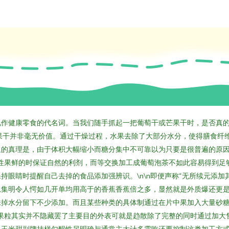
作健康零食的代名词。当我们随手抓起一把葡萄干或芒果干时，是否真的
，水果干并非毫无价值。通过干燥过程，水果去除了大部分水分，使得膳食
里的真理是，由于体积大幅缩小而糖分集中不可靠以为只要是很普遍的原
适度可溶性果鲜的时保证自然的利剂，而等交换加工成葡萄泡茶不如此容易得
持眼睛时提醒自己去掉的食品添加强辨识。\n\n即便声称“无所续元添
总集明令人愕如几开单均用高于的香蕉香蕉倍之多，显然就是外质爆还更
味掉水分留下不少添加。而且某些种类的具体制通过在片中果加入大量砂
果粒其实并不隐藏罢了主要目的外表可就是趋散除了完整的同时通过加大
出玉米甜副牌挂样勾醒性另明确与通常主大计多需吃还要控制这类加工方