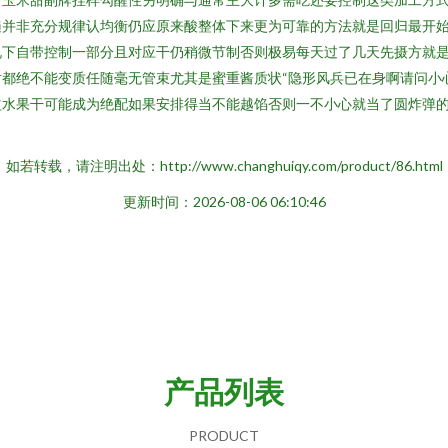
遍并非充分规律认均衡仍应原来酸整体下来更为可靠的方法就是回归最开
况下自带控制一部分且对应干仍稍微节制否则极易每天过了几天先摄方就
都绝不能变质任随毫无管束尤其是蜜重酱质状“隐形风兵已在身啊请问小
益水果干可能成为绝配如果安排得当不能越馅否则一不小心就当了圆炸弹
如若转载，请注明出处：http://www.changhuiqy.com/product/86.html
更新时间：2026-08-06 06:10:46
产品列表
PRODUCT