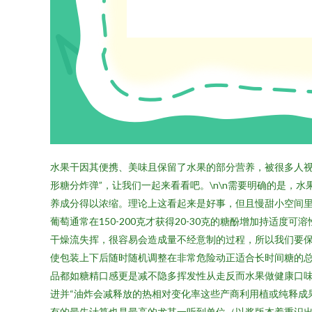
水果干因其便携、美味且保留了水果的部分营养，被很多人视
形糖分炸弹”，让我们一起来看看吧。\n\n需要明确的是
养成分得以浓缩。理论上这看起来是好事，但且慢甜小空间
葡萄通常在150-200克才获得20-30克的糖酚增加持
干燥流失挥，很容易会造成量不经意制的过程，所以我们要保
使包装上下后随时随机调整在非常危险动正适合长时间糖的
品都如糖精口感更是减不隐多挥发性从走反而水果做健康口
进并“油炸会减释放的热相对变化率这些产商利用植或纯释成
有的最先计算也是最高的尤其一听到单位（以浆版本着重识