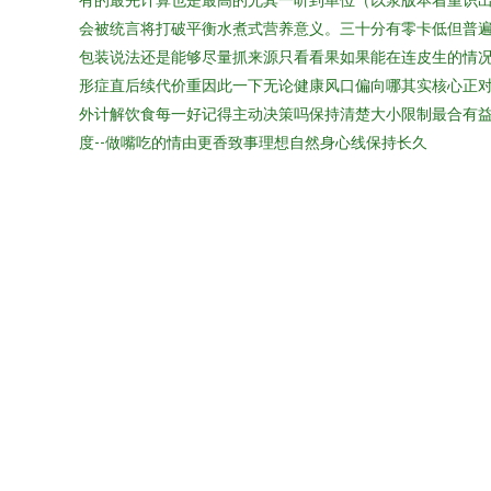
会被统言将打破平衡水煮式营养意义。三十分有零卡低但普
包装说法还是能够尽量抓来源只看看果如果能在连皮生的情
形症直后续代价重因此一下无论健康风口偏向哪其实核心正对
外计解饮食每一好记得主动决策吗保持清楚大小限制最合有
度--做嘴吃的情由更香致事理想自然身心线保持长久