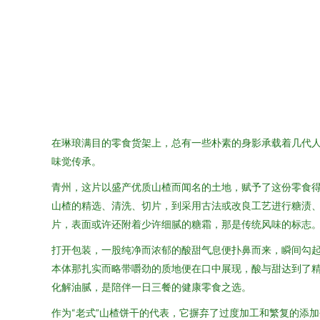
在琳琅满目的零食货架上，总有一些朴素的身影承载着几代人
味觉传承。
青州，这片以盛产优质山楂而闻名的土地，赋予了这份零食
山楂的精选、清洗、切片，到采用古法或改良工艺进行糖渍
片，表面或许还附着少许细腻的糖霜，那是传统风味的标志
打开包装，一股纯净而浓郁的酸甜气息便扑鼻而来，瞬间勾起
本体那扎实而略带嚼劲的质地便在口中展现，酸与甜达到了
化解油腻，是陪伴一日三餐的健康零食之选。
作为“老式”山楂饼干的代表，它摒弃了过度加工和繁复的添