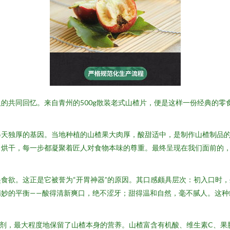
的共同回忆。来自青州的500g散装老式山楂片，便是这样一份经典的零
得天独厚的基因。当地种植的山楂果大肉厚，酸甜适中，是制作山楂制品
、烘干，每一步都凝聚着匠人对食物本味的尊重。最终呈现在我们面前的
。
食欲。这正是它被誉为“开胃神器”的原因。其口感颇具层次：初入口时
精妙的平衡——酸得清新爽口，绝不涩牙；甜得温和自然，毫不腻人。这种
加剂，最大程度地保留了山楂本身的营养。山楂富含有机酸、维生素C、