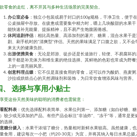
款零食的走红，离不开其与多种生活场景的完美契合。
办公室必备
：独立小包装或易于封口的100g规格，干净卫生，便于
公桌抽屉中存放。在疲惫或需要集中精力时，嚼上几块酸甜的水果干
能快速补充能量、提振精神，且不易产生饱腹困倦感。
休闲追剧伴侣
：相比高热量、高添加剂的薯片、糖果，混合水果干是
剧、刷手机时的“清爽型”伴侣。天然的果味满足了口腹之欲，又不会
来太大的健康负担。
出游便携美食
：无论是郊游、徒步还是长途旅行，轻便、不易腐坏的
果干都是补充体力和维生素的绝佳选择。其鲜艳的色彩也常成为野餐
上的一道亮丽风景。
创意料理点缀
：它不仅是直接食用的零食，还可以作为酸奶、燕麦粥
沙拉或烘焙点心的天然调味剂和装饰，为日常饮食增添风味与营养。
四、 选择与享用小贴士
享受这份天然美味的聪明的消费者也需留意：
看配料表
：优先选择配料表简单、水果位列第一、添加糖（如白砂糖、糖
）较少或无添加的产品。有些产品会标注“非油炸”、“冻干”等，通常是更
的选择。
意糖分摄入
：水果干浓缩了糖分，热量相对新鲜水果较高。虽然健康，也
量食用，建议每次一小把（约20-30克）为宜，并将其纳入每日水果总摄