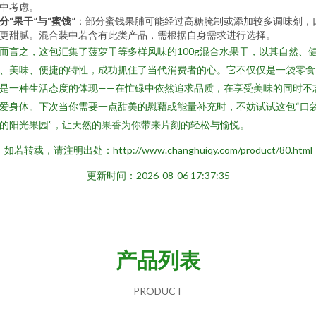
中考虑。
分“果干”与“蜜饯”
：部分蜜饯果脯可能经过高糖腌制或添加较多调味剂，
更甜腻。混合装中若含有此类产品，需根据自身需求进行选择。
而言之，这包汇集了菠萝干等多样风味的100g混合水果干，以其自然、
、美味、便捷的特性，成功抓住了当代消费者的心。它不仅仅是一袋零食
是一种生活态度的体现——在忙碌中依然追求品质，在享受美味的同时不
爱身体。下次当你需要一点甜美的慰藉或能量补充时，不妨试试这包“口
的阳光果园”，让天然的果香为你带来片刻的轻松与愉悦。
如若转载，请注明出处：http://www.changhuiqy.com/product/80.html
更新时间：2026-08-06 17:37:35
产品列表
PRODUCT