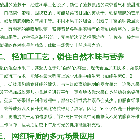
酸甜的菠萝干，经过科学工艺脱水，锁住了菠萝原始的浓郁香气和酸甜滋
，口感韧中带糯。围绕它的，可能是柔韧甘甜的黄桃干、软糯细腻的芒果
、或是清脆别致的苹果干等。不同水果干的组合，创造了丰富的味觉层次
是一阵明亮的酸唤醒味蕾，紧接着是各种果实特有的清甜缓缓释放，最后
满口果香。这种混合装的设计，完美解决了选择困难症，让你在一袋之中
能领略多种水果的精华，体验一场舌尖上的热带之旅。
二、 轻加工工艺，锁住自然本味与营养
质的混合水果干，其魅力在于对“自然”的尊重。现代食品加工技术，如低
干或冻干技术，能够在最大程度上减少水果中维生素（如维生素C、B
）、矿物质和膳食纤维的流失。与油炸或高糖腌制的零食相比，这类水果
常不添加或仅添加少量糖分进行平衡，更多地依靠水果自身的糖分来提供
。菠萝干等果脯在制作过程中，部分水溶性营养素虽会减少，但膳食纤维
、镁等成分以及多种抗氧化物质得到了浓缩。因此，它不仅仅是一种解馋
食，更能提供一定的饱腹感，并补充日常饮食中可能摄入不足的膳食纤维
工作间隙、运动之后或下午茶时光的健康能量补充站。
三、 网红特质的多元场景应用