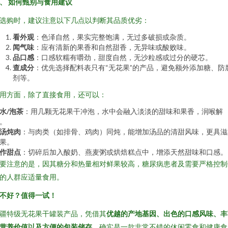
、 如何甄别与食用建议
选购时，建议注意以下几点以判断其品质优劣：
看外观
：色泽自然，果实完整饱满，无过多破损或杂质。
闻气味
：应有清新的果香和自然甜香，无异味或酸败味。
品口感
：口感软糯有嚼劲，甜度自然，无沙粒感或过分的硬芯。
查成分
：优先选择配料表只有“无花果”的产品，避免额外添加糖、防
剂等。
用方面，除了直接食用，还可以：
水/泡茶
：用几颗无花果干冲泡，水中会融入淡淡的甜味和果香，润喉解
。
汤炖肉
：与肉类（如排骨、鸡肉）同炖，能增加汤品的清甜风味，更具滋
果。
作甜点
：切碎后加入酸奶、燕麦粥或烘焙糕点中，增添天然甜味和口感。
要注意的是，因其糖分和热量相对鲜果较高，糖尿病患者及需要严格控制
的人群应适量食用。
不好？值得一试！
疆特级无花果干罐装产品，凭借其
优越的产地基因、出色的口感风味、丰
营养价值以及方便的包装储存
，确实是一款非常不错的休闲零食和健康食