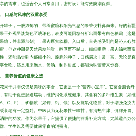
享的需求，也适合个人日常食用，密封设计能有效防潮保鲜。
、 口感与风味的双重享受
开罐子，一股浓郁的、带着蜜糖和阳光气息的果香便扑鼻而来。好的新疆
果干外观呈淡黄色至琥珀色，表皮可能因糖分析出而带有白色糖霜（这是
果糖，并非添加剂），果肉厚实软糯。入口后，首先感受到的是沁人心脾
蜜，但这种甜是天然果糖的甜，醇厚而不腻口。细细咀嚼，果肉绵密而富
性，还能品尝到内部细小的、脆脆的种子，口感层次非常丰富。无论是直
零食吃，还是用来泡水、煲汤、制作甜点，都能为味蕾带来惊喜。
、 营养价值的健康之选
花果干并非仅仅是美味的零食，它更是一个“营养小宝库”。它富含膳食纤
，有助于促进肠道蠕动，维护消化系统健康。其含有的多种维生素（如维
A、C、E）、矿物质（如钾、钙、镁）以及抗氧化物质，对于增强免疫力
缓衰老有一定益处。中医认为无花果性平味甘，有清热生津、健脾开胃、
消肿的功效。作为水果干，它提供了便捷的营养补充方式，尤其适合办公
群、学生以及需要健康零食的消费者。