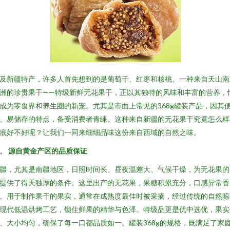
及新疆特产，许多人首先想到的是葡萄干、红枣和核桃。一种来自天山南
洲的珍贵果干——特级新鲜无花果干，正以其独特的风味和丰富的营养，
成为零食界和养生圈的新宠。尤其是市面上常见的368g罐装产品，因其
、易储存的特点，备受消费者青睐。这种来自新疆的无花果干究竟怎么样
底好不好呢？让我们一同来细细品味这份来自西域的自然之味。
、 源自黄金产区的品质保证
疆，尤其是南疆地区，日照时间长、昼夜温差大、气候干燥，为无花果的
提供了得天独厚的条件。这里出产的无花果，果糖积累充分，口感异常香
。用于制作果干的果实，通常在成熟度最佳时被采摘，经过传统的自然晾
现代低温烘烤工艺，锁住鲜果的精华与色泽。特级品更是优中选优，果实
、大小均匀，确保了每一口都品质如一。罐装368g的规格，既满足了家