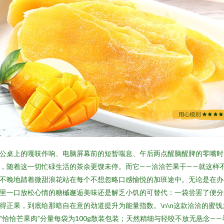
公桌上的嘎吱作响、电脑屏幕前的短暂喘息、午后两点醒脑醒脾的零嘴时
，随着这一切忙碌生活的茶余更馊未停。而它——洽洽芒果干——就这样
不晚地踏着微甜浪花站在每个不想忽略口感愉悦的加班途中。无论是在办
里一口放松心情的糖槭邂逅美味还是解乏小饥的可替代：一袋尝罢了便分
得正果，到底给那暗自在意的劲道提升为能量指数。\n\n这款洽洽的蜜饯
“恰恰芒果肉”分量每袋为100g散装包装；天然精细与轻咬不放无悬念——