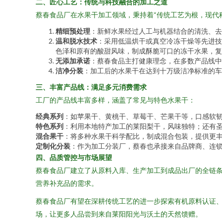
二、匠心工艺：传统与科技融合的加工之道
蔡春食品厂在水果干加工领域，秉持着“传统工艺为根，现代
精细预处理
：新鲜水果经过人工与机器结合的清洗、去
温和脱水技术
：采用低温烘干或真空冷冻干燥等先进技
色泽和原有的酸甜风味，制成酥脆可口的冻干水果，复
无添加承诺
：蔡春食品主打健康理念，在多数产品线中
洁净分装
：加工后的水果干在达到十万级洁净标准的车
三、丰富产品线：满足多元消费需求
工厂的产品线丰富多样，涵盖了常见与特色水果干：
经典系列
：如苹果干、黄桃干、草莓干、芒果干等，口感软
特色系列
：利用本地特产加工的莱阳梨干，风味独特；还有
混合果干
：将多种水果干科学配比，制成混合包装，提供更
定制化分装
：作为加工分装厂，蔡春也承接来自品牌商、连
四、品质管控与市场展望
蔡春食品厂建立了从原料入库、生产加工到成品出厂的全链
营养补充品的需求。
蔡春食品厂有望在深耕传统工艺的进一步探索有机原料认证
场，让更多人品尝到来自莱阳阳光与沃土的天然馈赠。