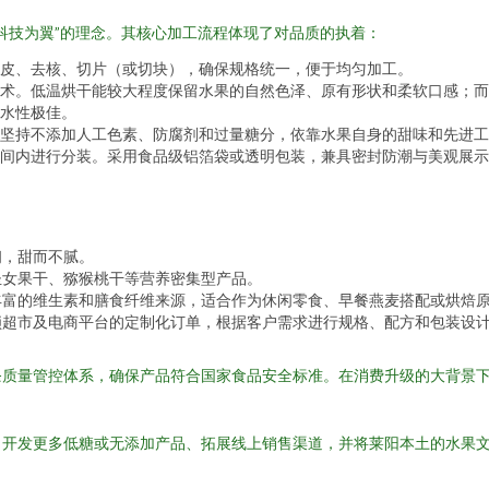
科技为翼”的理念。其核心加工流程体现了对品质的执着：
皮、去核、切片（或切块），确保规格统一，便于均匀加工。
术。低温烘干能较大程度保留水果的自然色泽、原有形状和柔软口感；而
水性极佳。
坚持不添加人工色素、防腐剂和过量糖分，依靠水果自身的甜味和先进工
间内进行分装。采用食品级铝箔袋或透明包装，兼具密封防潮与美观展示
韧，甜而不腻。
圣女果干、猕猴桃干等营养密集型产品。
丰富的维生素和膳食纤维来源，适合作为休闲零食、早餐燕麦搭配或烘焙
锁超市及电商平台的定制化订单，根据客户需求进行规格、配方和包装设
条质量管控体系，确保产品符合国家食品安全标准。在消费升级的大背景
、开发更多低糖或无添加产品、拓展线上销售渠道，并将莱阳本土的水果